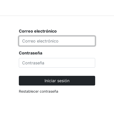
<_Response 284 bytes [302 FOUND
IO
MARCA
Correo electrónico
Contraseña
Iniciar sesión
Restablecer contraseña