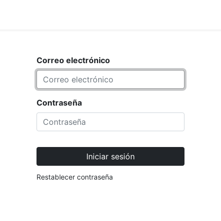
<_Response 284 bytes [302 FOUND
IO
MARCA
Correo electrónico
Contraseña
Iniciar sesión
Restablecer contraseña