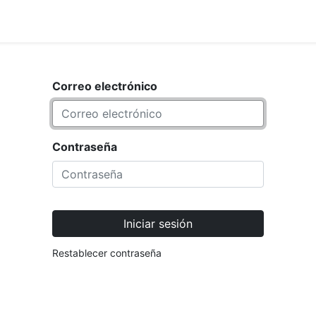
<_Response 284 bytes [302 FOUND
IO
MARCA
Correo electrónico
Contraseña
Iniciar sesión
Restablecer contraseña