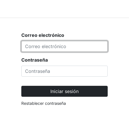
<_Response 284 bytes [302 FOUND
IO
MARCA
Correo electrónico
Contraseña
Iniciar sesión
Restablecer contraseña