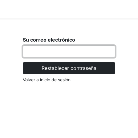
<_Response 284 bytes [302 FOUND
IO
MARCA
Su correo electrónico
Restablecer contraseña
Volver a inicio de sesión