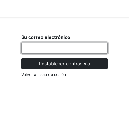
<_Response 284 bytes [302 FOUND
IO
MARCA
Su correo electrónico
Restablecer contraseña
Volver a inicio de sesión