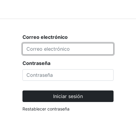
<_Response 284 bytes [302 FOUND
IO
MARCA
Correo electrónico
Contraseña
Iniciar sesión
Restablecer contraseña